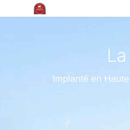
Skip to Content
La ferme en Auvergne
Nos savoi
La
Implanté en Haute 