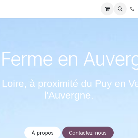
rs faire
Ou trouver nos produits
marchés hiver 2021
 Ferme en Auver
Loire, à proximité du Puy en Ve
l'Auvergne.
À propos
Contactez-nous