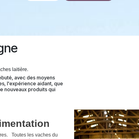
gne
hes laitière.
débuté, avec des moyens
s, l'expérience aidant, que
de nouveaux produits qui
limentation
ères.
Toutes les vaches du