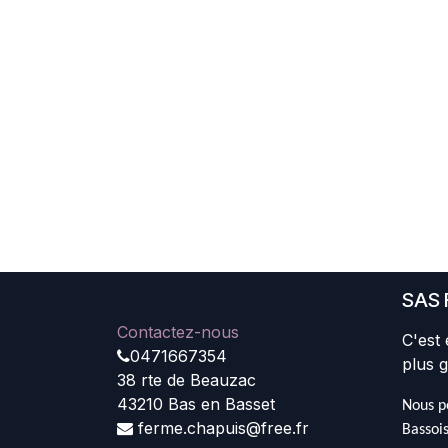
SAS 
Contactez-nous
C'est 
0471667354
plus g
38 rte de Beauzac
43210 Bas en Basset
Nous pe
ferme.chapuis@free.fr
Bassois