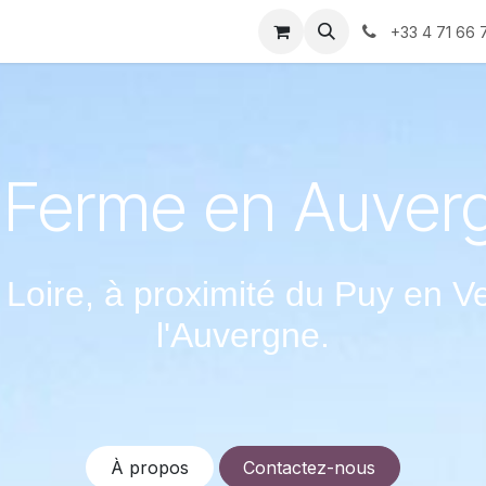
rs faire
Ou trouver nos produits
marchés hiver
Con
+33 4 71 66 
 Ferme en Auver
Loire, à proximité du Puy en Ve
l'Auvergne.
À propos
Contactez-nous