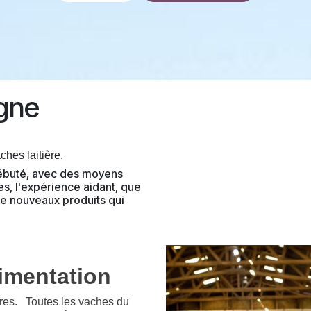
gne
hes laitière.
débuté, avec des moyens
s, l'expérience aidant, que
de nouveaux produits qui
limentation
ères.
Toutes les vaches du