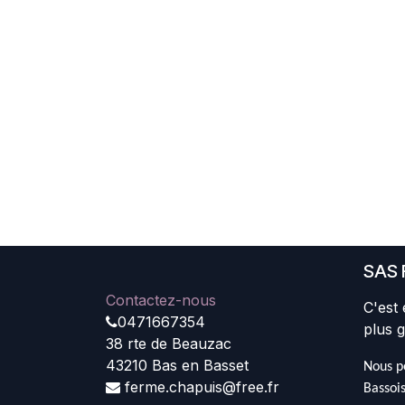
SAS 
Contactez-nous
C'est 
0471667354
plus g
38 rte de Beauzac
43210 Bas en Basset
Nous pe
ferme.chapuis@free.fr
Bassois