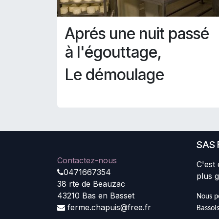
Aprés une nuit passé
à l'égouttage,
Le démoulage
SAS 
Contactez-nous
C'est 
0471667354
plus g
38 rte de Beauzac
43210 Bas en Basset
Nous pe
ferme.chapuis@free.fr
Bassois