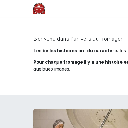
Skip to Content
La ferme en Auvergne
Nos savoi
Bienvenu dans l'univers du fromager.
Les belles histoires ont du caractère.
les 
Pour chaque fromage il y a une histoire e
quelques images.