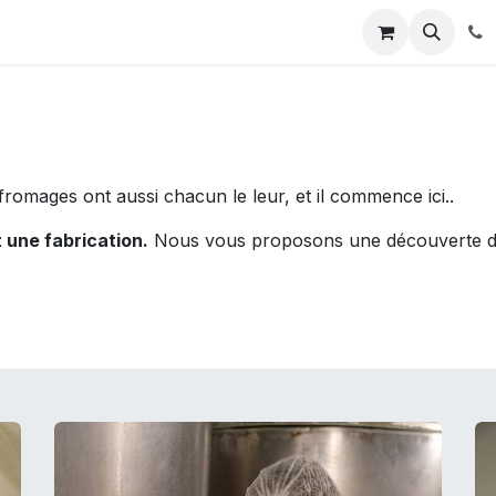
rs faire
Ou trouver nos produits
marchés hiver 2021
fromages ont aussi chacun le leur, et il commence ici..
t une fabrication.
Nous vous proposons une découverte des