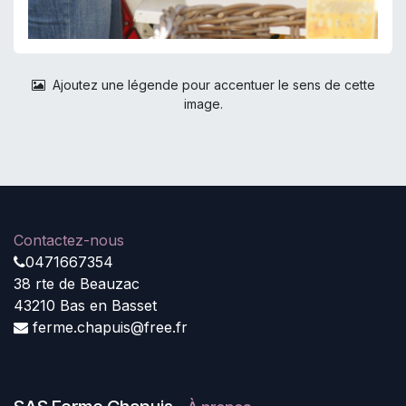
Ajoutez une légende pour accentuer le sens de cette
image.
Contactez-nous
0471667354
38 rte de Beauzac
43210 Bas en Basset
ferme.chapuis@free.fr