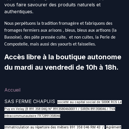
vous faire savourer des produits naturels et
authentiques.
Nous perpétuons la tradition fromagère et fabriquons des
fromages fermiers aux arisons , bleus, bleus aux artisons (la
Bassoise), des pâte pressée cuite, et non cuites, la Perle de
Compostelle, mais aussi des yaourts et faisselles.
Accès libre à la boutique autonome
du mardi au vendredi de 10h à 18h.
Accueil
SAS FERME CHAPUIS
société au capital social de 5000€ RCS Le
Puy en Velay (B 891 358 046) N° 89135804600011 / SIREN 891358046 / TVA
Intracommunautaire FR72891358046
Immatriculation au répertoire des métiers 891 358 046 RM 43 /
Agrément