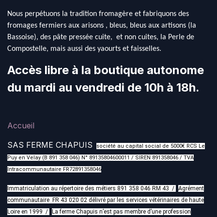
Nous perpétuons la tradition fromagère et fabriquons des
fromages fermiers aux arisons , bleus, bleus aux artisons (la
Bassoise), des pâte pressée cuite, et non cuites, la Perle de
Compostelle, mais aussi des yaourts et faisselles.
Accès libre à la boutique autonome
du mardi au vendredi de 10h à 18h.
Accueil
SAS FERME CHAPUIS
société au capital social de 5000€ RCS Le
Puy en Velay (B 891 358 046) N° 89135804600011 / SIREN 891358046 / TVA
Intracommunautaire FR72891358046
Immatriculation au répertoire des métiers 891 358 046 RM 43 /
Agrément
communautaire FR 43 020 02 délivré par les services vétérinaires de haute
Loire en 1999 /
La ferme Chapuis n’est pas membre d’une profession