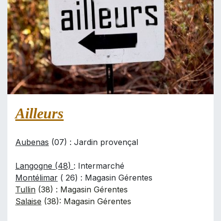
Ailleurs
Aubenas
(07) : Jardin provençal
Langogne (48)
: Intermarché
Montélimar
( 26) : Magasin Gérentes
Tullin
(38) : Magasin Gérentes
Salaise
(38): Magasin Gérentes